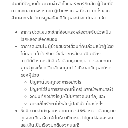
ป่วยที่มีปัญหาด้านความจำ อัลไซเมอร์ พาร์กินสัน ผู้ป่วยที่มี
ภาวะถดถอยทางร่างกาย ผู้ป่วยชราภาพ ที่กล่าวมาทั้งหมด
ล้วนคาดหวังว่าการดูแลต้องมีปัญหาอย่างแน่นอน เช่น
อาการปวดแขนขาซีกที่อ่อนแรงหลังจากเจ็บป่วยเป็น
โรคหลอดเลือดสมอง
อาการสับสนในผู้ป่วยสมองเสื่อมที่คืนก่อนหน้าผู้ป่วย
ไม่นอน เช้าวันถัดมาจึงมีอาการสับสนปีนเตียง
ญาติที่ต้องการตัดสินใจเลือกศูนย์ดูแล ควรสอบถาม
ศูนย์ดูแลตั้งแต่วันเข้าชมศูนย์ ว่าเมื่อพบปัญหาต่างๆ
ของผู้ป่วย
ปัญหานั้นจะถูกจัดการอย่างไร
ปัญหาได้รับการรายงานที่ใคร(แพทย์/พยาบาล?)
จดบันทึกอย่างไร(มี/ไม่มีการจดบันทึก) และ
การแก้ไขรักษาให้กลับสู่ปกตินั้นทำอย่างไร
ซึ่งมีความสำคัญอย่างมากในการใช้พิจารณาเลือกศูนย์
ดูแลคนที่เรารัก ให้มั่นใจว่าปัญหาจะไม่ถูกปล่อยละเลย
และเห็นเป็นเรื่องปกติของคนแก่!