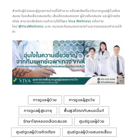
สำหรับผู้ป่วยและผู้ดูแลทางบ้านที่มีคำถาม หรือสงสัยเกี่ยวกับการดูแลผู้ป่วยโรค
สมอง โรคเส้นเลือดสมองตีบ เส้นเลือดสมองแตก ผู้ป่วยโรคสมอง และผู้ป่วยติด
เตียง สามารถส่งข้อความคำถามได้ที่เพจ
Viva Wellness
หรือทาง
ไลน์
@VivaWellness
นะคะ หมอและทีมหมอหลายๆท่านจะทยอยตอบคำถามให้
ค่ะ
การดูแลผู้ป่วย
การดูแลผู้สูงวัย
การดูแลผู้สูงอายุ
ฟื้นฟูสโตรกกับหมอมิ้นท์
รักษาโรคหลอดเลือดสมอง
ศูนย์ดูแลผู้ป่วย
ศูนย์ดูแลผู้ป่วยติดเตียง
ศูนย์ดูแลผู้ป่วยสมองเสื่อม