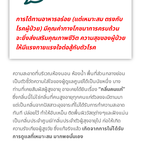
การได้ทานอาหารอร่อย (แต่เหมาะสม ตรงกับ
โรคผู้ป่วย) มีคุณค่าทางโภชนาการครบถ้วน
จะยิ่งส่งเสริมคุณภาพชีวิต ความสุขของผู้ป่วย
ให้มีแรงกายแรงใจต่อสู้กับตัวโรค
ความสะอาดที่บริเวณห้องนอน ห้องน้ำ พื้นที่ส่วนกลางย่อม
เป็นตัวชี้วัดความใส่ใจของผู้ดูแลศูนย์ได้เป็นนัยหนึ่ง บาง
ท่านที่เคยสัมผัสผู้สูงอายุ อาจเคยได้ยินเรื่อง
“กลิ่นคนแก่”
ซึ่งกลิ่นนี้ไม่ใช่กลิ่นที่คนสูงอายุทุกคนแก่ตัวลงจะมีตามมา
แต่เป็นกลิ่นจากปัสสาวะอุจจาระที่ไม่ได้รับการทำความสะอาด
ทันที ปล่อยไว้ ทำให้อับเหม็น ติดพื้นผิววัสดุต่างๆและฝังแน่น
เป็นกลิ่นประจำศูนย์/กลิ่นประจำตัวผู้สุงอายุไป ก่อให้เกิด
ความรังเกียจผู้สูงวัย ซึ่งแท้จริงแล้ว
เกิดจากการไม่ได้รับ
การดูแลที่เหมาะสม มากพอนั่นเอง