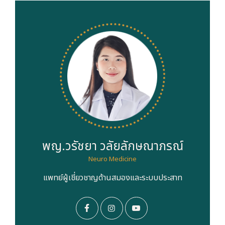
พญ.วรัชยา วลัยลักษณาภรณ์
Neuro Medicine
แพทย์ผู้เชี่ยวชาญด้านสมองและระบบประสาท