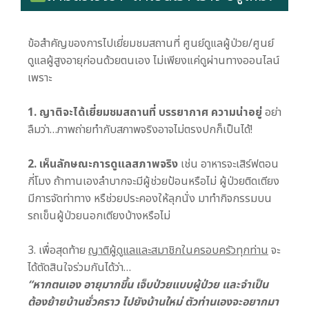
ข้อสำคัญของการไปเยี่ยมชมสถานที่ ศูนย์ดูแลผู้ป่วย/ศูนย์
ดูแลผู้สูงอายุก่อนด้วยตนเอง ไม่เพียงแค่ดูผ่านทางออนไลน์
เพราะ
1. ญาติจะได้เยี่ยมชมสถานที่ บรรยากาศ ความน่าอยู่
อย่า
ลืมว่า…ภาพถ่ายทำกับสภาพจริงอาจไม่ตรงปกก็เป็นได้!
2. เห็นลักษณะการดูแลสภาพจริง
เช่น อาหารจะเสิร์ฟตอน
กี่โมง ถ้าทานเองลำบากจะมีผู้ช่วยป้อนหรือไม่ ผู้ป่วยติดเตียง
มีการจัดท่าทาง หรืช่วยประคองให้ลุกนั่ง มาทำกิจกรรมบน
รถเข็นผู้ป่วยนอกเตียงบ้างหรือไม่
3. เพื่อสุดท้าย
ญาติผู้ดูแลและสมาชิกในครอบครัวทุกท่าน
จะ
ได้ตัดสินใจร่วมกันได้ว่า…
“หากตนเอง อายุมากขึ้น เจ็บป่วยแบบผู้ป่วย และจำเป็น
ต้องย้ายบ้านชั่วคราว ไปยังบ้านใหม่ ตัวท่านเองจะอยากมา