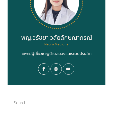
พญ.วรัชยา วลัยลักษณาภรณ์
Neuro Medicine
แพทย์ผู้เชี่ยวชาญด้านสมองและระบบประสาท