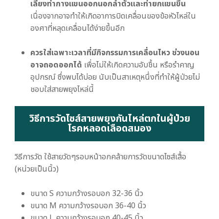
เลี่ยงท่ากางแขนออกนอกลำตัวและท่ายกแขนขึ้น
เนื่องจากอาจทำให้เกิดอาการบิดเคลื่อนของข้อหัวไหล่ใน
องศาที่หลุดเคลื่อนได้ง่ายขึ้นอีก
ควรใส่เฉพาะเวลาที่มีกิจกรรมการเคลื่อนไหว ช่วงนอน
อาจถอดออกได้
เพื่อไม่ให้เกิดความอับชื้น หรือรำคาญ
อุปกรณ์ ซึ่งพบได้บ่อย นับเป็นสาเหตุหนึ่งที่ทำให้ผู้ป่วยไม่
ชอบใส่สายพยุงไหล่นี้
วิธีการวัดไซส์สายพยุงกันไหล่ตกในผู้ป่วย
โรคหลอดเลือดสมอง
วิธีการวัด ใช้สายวัดๆรอบหน้าอกคล้ายการวัดขนาดไซส์เสื้อ
(หน่วยเป็นนิ้ว)
ขนาด S ความกว้างรอบอก 32-36 นิ้ว
ขนาด M ความกว้างรอบอก 36-40 นิ้ว
ขนาด L ความกว้างรอบอก 40-45 นิ้ว