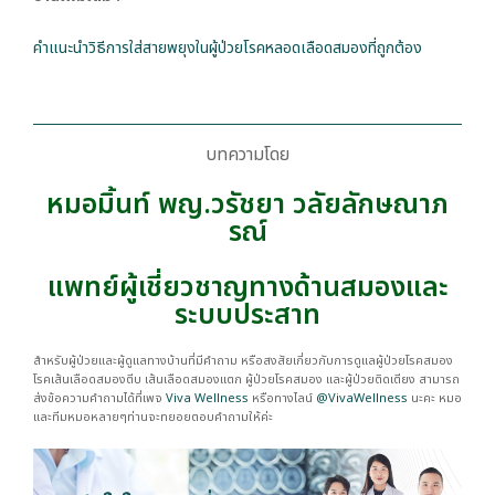
คำแนะนำวิธีการใส่สายพยุงในผู้ป่วยโรคหลอดเลือดสมองที่ถูกต้อง
บทความโดย
หมอมิ้นท์ พญ.วรัชยา วลัยลักษณาภ
รณ์
แพทย์ผู้เชี่ยวชาญทางด้านสมองและ
ระบบประสาท
สำหรับผู้ป่วยและผู้ดูแลทางบ้านที่มีคำถาม หรือสงสัยเกี่ยวกับการดูแลผู้ป่วยโรคสมอง
โรคเส้นเลือดสมองตีบ เส้นเลือดสมองแตก ผู้ป่วยโรคสมอง และผู้ป่วยติดเตียง สามารถ
ส่งข้อความคำถามได้ที่เพจ
Viva Wellness
หรือทางไลน์
@VivaWellness
นะคะ หมอ
และทีมหมอหลายๆท่านจะทยอยตอบคำถามให้ค่ะ