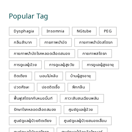
Popular Tag
Dysphagia
Insomnia
NGtube
PEG
กลืนลำบาก
กายภาพบำบัด
กายภาพบำบัดสโตรก
กายภาพบำบัดโรคหลอดเลือดสมอง
กายภาพสโตรก
การดูแลผู้ป่วย
การดูแลผู้สูงวัย
การดูแลผู้สูงอายุ
ติดเตียง
นอนไม่หลับ
บ้านผู้สูงอายุ
ปวดศีรษะ
ปอดติดเชื้อ
ฝึกกลืน
ฟื้นฟูสโตรกกับหมอมิ้นท์
ภาวะสับสนเฉียบพลัน
รักษาโรคหลอดเลือดสมอง
ศูนย์ดูแลผู้ป่วย
ศูนย์ดูแลผู้ป่วยติดเตียง
ศูนย์ดูแลผู้ป่วยสมองเสื่อม
ศูนย์ดูแลผู้ป่วยสโตรก
ศูนย์ดูแลผู้ป่วยอัลไซเมอร์