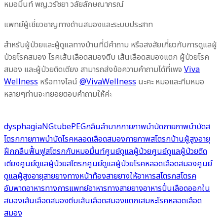
หมอมิ้นท์ พญ.วรัชยา วลัยลักษณาภรณ์
แพทย์ผู้เชี่ยวชาญทางด้านสมองและระบบประสาท
สำหรับผู้ป่วยและผู้ดูแลทางบ้านที่มีคำถาม หรือสงสัยเกี่ยวกับการดูแลผู้
ป่วยโรคสมอง โรคเส้นเลือดสมองตีบ เส้นเลือดสมองแตก ผู้ป่วยโรค
สมอง และผู้ป่วยติดเตียง สามารถส่งข้อความคำถามได้ที่เพจ
Viva
Wellness
หรือทางไลน์
@VivaWellness
นะคะ หมอและทีมหมอ
หลายๆท่านจะทยอยตอบคำถามให้ค่ะ
dysphagia
NGtube
PEG
กลืนลำบาก
กายภาพบำบัด
กายภาพบำบัดส
โตรก
กายภาพบำบัดโรคหลอดเลือดสมอง
กายภาพสโตรก
บ้านผู้สูงอายุ
ฝึกกลืน
ฟื้นฟูสโตรกกับหมอมิ้นท์
ศูนย์ดูแลผู้ป่วย
ศูนย์ดูแลผู้ป่วยติด
เตียง
ศูนย์ดูแลผู้ป่วยสโตรก
ศูนย์ดูแลผู้ป่วยโรคหลอดเลือดสมอง
ศูนย์
ดูแลผู้สูงอายุ
สายยางทางหน้าท้อง
สายยางให้อาหาร
สโตรก
สโตรค
อัมพาต
อาหารทางการแพทย์
อาหารทางสายยาง
อาหารปั่น
เลือดออกใน
สมอง
เส้นเลือดสมองตีบ
เส้นเลือดสมองแตก
เสมหะ
โรคหลอดเลือด
สมอง