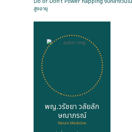
Do or Don’t Power napping งีบกลางวันในผ
สูงอายุ
พญ.วรัชยา วลัยลัก
ษณาภรณ์
Neuro Medicine