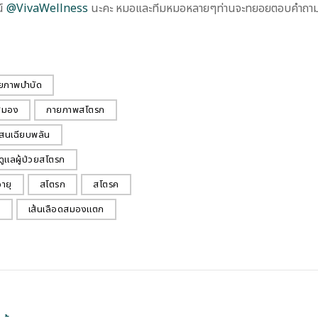
น์
@VivaWellness
นะคะ หมอและทีมหมอหลายๆท่านจะทยอยตอบคำถามใ
ยภาพบำบัด
สมอง
กายภาพสโตรก
สนเฉียบพลัน
์ดูแลผู้ป่วยสโตรก
อายุ
สโตรก
สโตรค
บ
เส้นเลือดสมองแตก