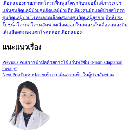
เลือดสมอง
กายภาพสโตรก
ฟื้นฟูสโตรกกับหมอมิ้นท์
ภาวะเข่า
แอ่น
ศูนย์ดูแลผู้ป่วย
ศูนย์ดูแลผู้ป่วยติดเตียง
ศูนย์ดูแลผู้ป่วยสโตรก
ศูนย์ดูแลผู้ป่วยโรคหลอดเลือดสมอง
ศูนย์ดูแลผู้สูงอายุ
สิทธิประ
โยชน์
สโตรก
สโตรค
อัมพาต
เลือดออกในสมอง
เส้นเลือดสมองตีบ
เส้นเลือดสมองแตก
โรคหลอดเลือดสมอง
แนะแนวเรื่อง
Previous Post
การบำบัดด้วยการใช้แว่นพริซึม (Prism adaptation
therapy)
Next Post
ปัญหาปลายเท้าตก เดินลากเท้า ในผู้ป่วยอัมพาต