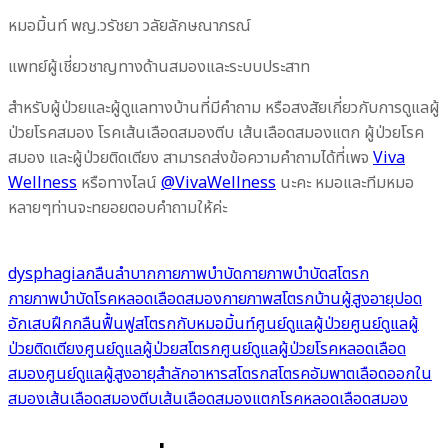
หมอมิ้นท์ พญ.วรัชยา วลัยลักษณาภรณ์
แพทย์ผู้เชี่ยวชาญทางด้านสมองและระบบประสาท
สำหรับผู้ป่วยและผู้ดูแลทางบ้านที่มีคำถาม หรือสงสัยเกี่ยวกับการดูแลผู้
ป่วยโรคสมอง โรคเส้นเลือดสมองตีบ เส้นเลือดสมองแตก ผู้ป่วยโรค
สมอง และผู้ป่วยติดเตียง สามารถส่งข้อความคำถามได้ที่เพจ
Viva
Wellness
หรือทางไลน์
@VivaWellness
นะคะ หมอและทีมหมอ
หลายๆท่านจะทยอยตอบคำถามให้ค่ะ
dysphagia
กลืนลำบาก
กายภาพบำบัด
กายภาพบำบัดสโตรก
กายภาพบำบัดโรคหลอดเลือดสมอง
กายภาพสโตรก
บ้านผู้สูงอายุ
ปอด
อักเสบ
ฝึกกลืน
ฟื้นฟูสโตรกกับหมอมิ้นท์
ศูนย์ดูแลผู้ป่วย
ศูนย์ดูแลผู้
ป่วยติดเตียง
ศูนย์ดูแลผู้ป่วยสโตรก
ศูนย์ดูแลผู้ป่วยโรคหลอดเลือด
สมอง
ศูนย์ดูแลผู้สูงอายุ
สำลักอาหาร
สโตรก
สโตรค
อัมพาต
เลือดออกใน
สมอง
เส้นเลือดสมองตีบ
เส้นเลือดสมองแตก
โรคหลอดเลือดสมอง