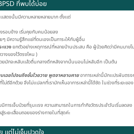
เสดงนั้นมีความหลายหลายมาก ตั้งเเต่
ิ่งรอบข้าง เริ่มคุยกับคนน้อยลง
มีความรู้สึกเเย่ที่ตนเองเป็นภาระให้กับผู้อื่น
ะเเวง
ยกตัวอย่างเหตุการณ์ที่หลายบ้านประสบ คือ ผู้ป่วยคิดว่ามีคนมาขโ
้ว่าวางของไว้ตรงไหน )
ดยมักจะหลับเเล้วตื่นกลางดึกหลังจากนั้นนอนไม่หลับอีก เป็นต้น
งียบเฉยไปจนถึงขั้นโวยวาย พูดจาหยาบคาย
อาการเหล่านี้มักเเปรผันตรง
ดีอีกด้วย จึงไม่เเปลกที่เรามักเห็นอาการเหล่านี้ได้ชัด ในช่วงที่ระยะของ
มมีการเจ็บป่วยที่รุนเเรง ความสามารถในการทำกิจวัตรประจำวันเริ่มลดลง
้าสู่ระยะเสื่อมถอยของร่างกายในที่สุดค่ะ
ย แต่ไม่เจ็บปวดใจ