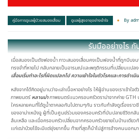
By
Adm
คู่มือการดูแลผู้ป่วยสมองเสื่อม
ดูแลผู้สูงอายุอย่างเข้าใจ
รับมืออย่างไร ก
เมื่อสมองเป็นดังฟองน้ำ ภาวะสมองเสื่อมคงเป็นฟองน้ำที่ถูกบีบจนฟี
ทรงจำที่หายไป กลับกลายเป็นอารมณ์เเละพฤติกรรมที่เปลี่ยนเเปล
เสื่อมเริ่มทำอะไรที่ผิดเเปลกไป ความเข้าใจในตัวโรคเเละการดำเนินโ
หลังจากได้คิดอยู่นานว่าจะเล่าเนื้อหาอย่างไร ให้ผู้อ่านของเราเข้าใจต
ภาพยนตร์
หลานม่า
ภาพยนตร์เเนวครอบครัวดราม่าจากค่าย GTH บันทึกช
ใครหลายคนที่ได้ดูน้ำตาคลอกันไปตามๆกัน ราวกับกำลังดูเรื่องราวชี
ของอาม่าเหม้งจู ผู้ที่เป็นศูนย์ร่วมของครอบครัวที่บันปลายชีวิตกลับ
ล้นเหลือ เเละเมื่อครอบครัวเปลี่ยนจากครอบครัวขยายในบ้านเดียวกันที
เเก่เฒ่าป่วยไข้จะมีเเต่ยุ่งยากขึ้น ท้ายที่สุดก็นำไปสู่การจ้างคนนอกมา