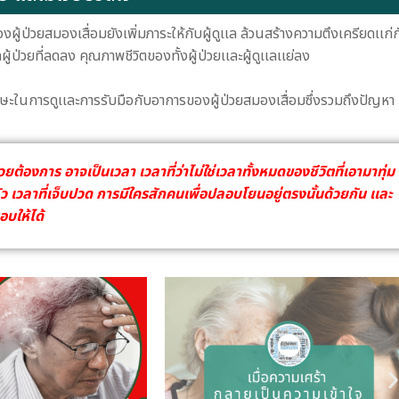
้ป่วยสมองเสื่อมยังเพิ่มภาระให้กับผู้ดูเเล ล้วนสร้างความตึงเครียดเเก่
ู้ป่วยที่ลดลง คุณภาพชีวิตของทั้งผู้ป่วยเเละผู้ดูเเลเเย่ลง
ทักษะในการดูเเละการรับมือกับอาการของผู้ป่วยสมองเสื่อมซึ่งรวมถึงปัญหา
ู้ป่วยต้องการ อาจเป็นเวลา เวลาที่ว่าไม่ใช่เวลาทั้งหมดของชีวิตที่เอามาทุ่ม
กลัว เวลาที่เจ็บปวด การมีใครสักคนเพื่อปลอบโยนอยู่ตรงนั้นด้วยกัน เเละ
อบให้ได้