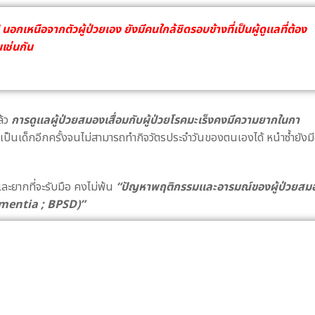
นอกเหนือจากตัวผู้ป่วยเอง ยังมีคนใกล้ชิดรอบข้างที่เป็นผู้ดูเเลที่ต้อง
นเช่นกัน
ล้ว
การดูเเลผู้ป่วยสมองเสื่อมกับผู้ป่วยโรคมะเร็งคงมีความยากในกา
นเด็กอีกครั้งจนไม่สามารถทำกิจวัตรประจำวันของตนเองได้ หนำซ้ำยังมี
เละยากที่จะรับมือ คงไม่พ้น
“ปัญหาพฤติกรรมเเละอารมณ์ของผู้ป่วยสม
mentia ; BPSD)”