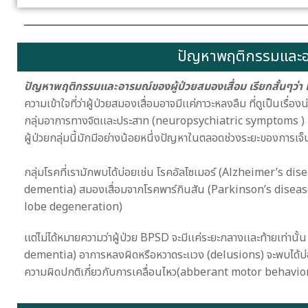
ปัญหาพฤติกรรมเเละอ
ปัญหาพฤติกรรมเเละอารมณ์ของผู้ป่วยสมองเสื่อม เรียกสั้นๆว่า
ความเข้าใจที่ว่าผู้ป่วยสมองเสื่อมอาจมีเเค่ภาวะหลงลืม ที่ดูเป็นเรื่อ
กลุ่มอาการทางจิตเเละประสาท (neuropsychiatric symptoms ) 
ผู้ป่วยกลุ่มนี้มักมีอย่างน้อยหนึ่งปัญหาในตลอดช่วงระยะของการเจ
กลุ่มโรคที่เรามักพบได้บ่อยเช่น โรคอัลไซเมอร์ (Alzheimer’s d
dementia) สมองเสื่อมจากโรคพาร์กินสัน (Parkinson’s disease
lobe degeneration)
เเต่ไม่ได้หมายความว่าผู้ป่วย BPSD จะมีเเค่ระยะกลางเเละท้ายเท่านั
dementia) อาการหลงผิดหรือหวาดระเเวง (delusions) จะพบได้บ
ความผิดปกติเกี่ยวกับการเคลื่อนไหว(abberant motor behavior)
อาการของ B