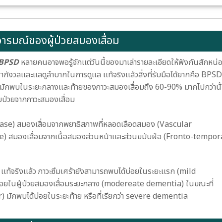
ารมณ์ของผู้ป่วยสมองเสื่อม
BPSD
หลายคนอาจพอรู้จักเเต่วันนี้ของมาเล่ารายละเอียดให้ฟังกันสักหน่
งน่ากังวลเเละเเลดูลำบากในการดูเเล เเท้จริงเเล้วสิ่งที่รับมือได้ยากคือ BPSD
มักพบในระยะกลางเเละท้ายของภาวะสมองเสื่อมถึง 60-90% มากไปกว่านั
็บป่วยจากภาวะสมองเสื่อม
isease) สมองเสื่อมจากพยาธิสภาพที่หลอดเลือดสมอง (Vascular
) สมองเสื่อมจากเนื้อสมองส่วนหน้าเเละส่วนขมับฝ่อ (Fronto-tempor
้น เเท้จริงเเล้ว ภาวะซึมเศร้ายังสามารถพบได้บ่อยในระยะเเรก (mild
่อยในผู้ป่วยสมองเสื่อมระยะกลาง (modereate dementia) ในขณะที่
 มักพบได้บ่อยในระยะท้าย หรือที่เรียกว่า severe dementia
PSD ที่พบได้บ่อย