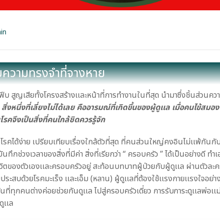
in
ับความทรงจำที่จางหาย
บ สูญเสียทั้งโครงสร้างเเละหน้าที่การทำงานในที่สุด นำมาซึ่งชิ้นส่วนคว
ง
สิ่งหนึ่งที่เลี่ยงไม่ได้เลย คืออารมณ์ที่เกิดขึ้นของผู้ดูเเล เมื่อคนไข้สมอง
รคจึงเป็นสิ่งที่คนใกล้ชิดควรรู้จัก
ัวโรคได้ง่าย เปรียบเทียบเรื่องใกล้ตัวที่สุด ที่คนส่วนใหญ่คงอินไม่เเพ้กันกั
่วงเวลาของสิ่งที่มีค่า สิ่งที่เรียกว่า “ ครอบครัว ” ได้เป็นอย่างดี ทำเ
วิตของตัวเองเเละครอบครัวอยู่ สะท้อนบทบาทผู้ป่วยกับผู้ดูเเล ผ่านตัวละ
ประสบด้วยโรคมะเร็ง เเละเอ็ม (หลาน) ผู้ดูเเลที่ต้องใช้เเรงกายเเรงใจอย่า
่ทุกคนต่างค่อยช่วยกันดูเเล ไปสู่ครอบครัวเดี่ยว การรับภาระดูเเลพ่อเเม่ท
ดูเเล